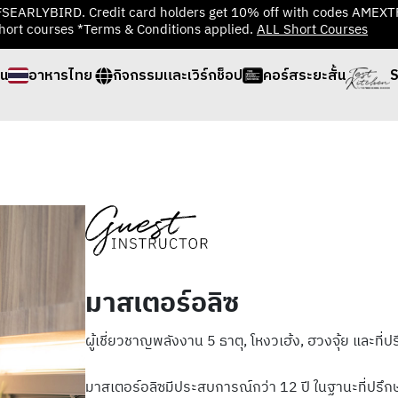
TFSEARLYBIRD. Credit card holders get 10% off with codes AMEX
hort courses *Terms & Conditions applied.
ALL Short Courses
่น
อาหารไทย
กิจกรรมและเวิร์กช็อป
คอร์สระยะสั้น
S
มาสเตอร์อลิซ
ผู้เชี่ยวชาญพลังงาน 5 ธาตุ, โหงวเฮ้ง, ฮวงจุ้ย และที
มาสเตอร์อลิซมีประสบการณ์กว่า 12 ปี ในฐานะที่ปรึ