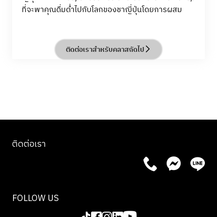
ที่จะพาคุณดื่มด่ำไปกับโลกของชาญี่ปุ่นโดยการผสม
ผสานทั้งมุมมองด้านอุตสาหกรรมและวัฒนธรรมอยู่ใน
แก้วเดียวกัน รู้ลึกถึงประวัติศาสตร์ของชา วิธีในการ
ผลิต ผลประโยชน์ด้านสุขภาพ และความสำคัญทาง
ติดต่อเราสำหรับคลาสถัดไป
ประวัติศาสตร์ของชา พร้อมเรียนรู้ถึงความแตกต่าง
ระหว่างชาแต่ละชนิด วิธีการเก็บเกี่ยว และหลาย ๆ ปัจจัย
ที่ส่งผลต่อกลิ่นอายและรสชาติของชา
แถมยังได้ลองชงชาด้วยตนเอง เรียนรู้ถึงวิธีการควบคุม
อุณหภูมิและการอินฟิวส์ชาหลากหลายแบบ ผ่านประสบ
การณ์เวิร์กชอปแบบลงมือทำจริง
ติดต่อเรา
สอนโดยผู้เชี่ยวชาญจาก Tea Room Inc. และทีมงาน
มืออาชีพจากประเทศญี่ปุ่น
ที่จะนำคุณสู่โลกของชาญี่ปุ่นอย่างลึกซึ้งทั้งในแง่ทฤษฎี
และปฏิบัติ
FOLLOW US