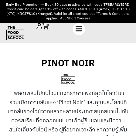
Early Bird Promotion -– Book 30 days in advance with code TFSEARLYBIRD.
Credit card holders get 10% off with codes AMEXTFS10 (Amex), KTCTFS10
(KTC), KRGTFS10 (Krungsri). Valid for all short courses *Terms & Conditions
applied.
ALL Short Courses
PINOT NOIR
เพลิดเพลินไปกับไวน์แดงที่ราคาแพงที่สุดในโลก! มา
ร่วมเปิดความลับแห่ง ‘Pinot Noir’ และคุณประโยชน์ที่
มากล้นของไวน์จากหลากหลายประเทศ สนุกสนานไปกับ
คอร์สเรียนที่ถูกออกแบบมาเพื่อผู้ชื่นชอบและมีความ
สนใจเกี่ยวกับไวน์ หรือ ผู้ที่อยากเจาะลึก หาความรู้เพิ่ม