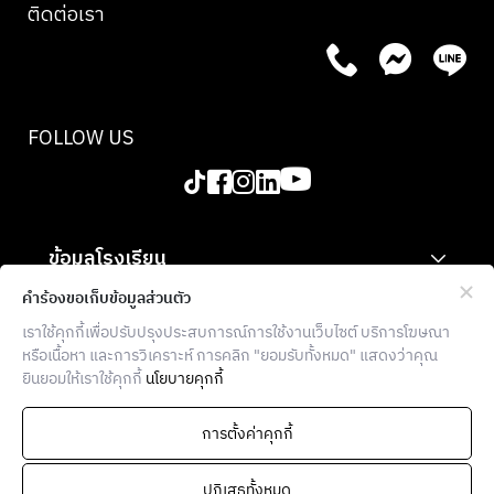
ติดต่อเรา
FOLLOW US
ข้อมูลโรงเรียน
สำหรับองค์กร
คำร้องขอเก็บข้อมูลส่วนตัว
เราใช้คุกกี้เพื่อปรับปรุงประสบการณ์การใช้งานเว็บไซต์ บริการโฆษณา
ข้อมูลเพิ่มเติม
หรือเนื้อหา และการวิเคราะห์ การคลิก "ยอมรับทั้งหมด" แสดงว่าคุณ
ยินยอมให้เราใช้คุกกี้
นโยบายคุกกี้
THE FOOD SCHOOL BANGKOK
936 โครงการบล็อก 28 ตึก E ซอยจุฬา 7
การตั้งค่าคุกกี้
แขวงวังใหม่ เขตปทุมวัน กรุงเทพฯ
10330
ปฏิเสธทั้งหมด