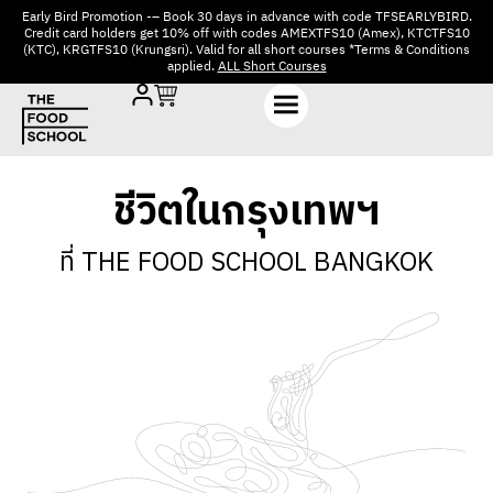
Early Bird Promotion -– Book 30 days in advance with code TFSEARLYBIRD.
Credit card holders get 10% off with codes AMEXTFS10 (Amex), KTCTFS10
(KTC), KRGTFS10 (Krungsri). Valid for all short courses *Terms & Conditions
applied.
ALL Short Courses
ชีวิตในกรุงเทพฯ
ที่ THE FOOD SCHOOL BANGKOK