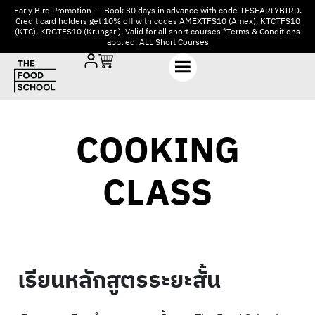
Early Bird Promotion -– Book 30 days in advance with code TFSEARLYBIRD.
Credit card holders get 10% off with codes AMEXTFS10 (Amex), KTCTFS10
(KTC), KRGTFS10 (Krungsri). Valid for all short courses *Terms & Conditions
applied.
ALL Short Courses
COOKING
CLASS
เรียนหลักสูตรระยะสั้น