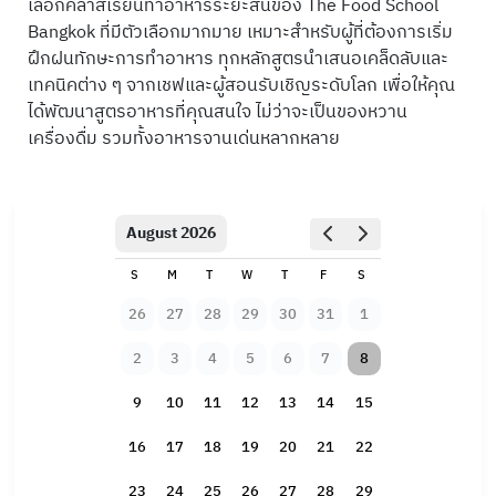
เลือกคลาสเรียนทำอาหารระยะสั้นของ The Food School
Bangkok ที่มีตัวเลือกมากมาย เหมาะสำหรับผู้ที่ต้องการเริ่ม
ฝึกฝนทักษะการทำอาหาร ทุกหลักสูตรนำเสนอเคล็ดลับและ
เทคนิคต่าง ๆ จากเชฟและผู้สอนรับเชิญระดับโลก เพื่อให้คุณ
ได้พัฒนาสูตรอาหารที่คุณสนใจ ไม่ว่าจะเป็นของหวาน
เครื่องดื่ม รวมทั้งอาหารจานเด่นหลากหลาย
August 2026
S
M
T
W
T
F
S
26
27
28
29
30
31
1
2
3
4
5
6
7
8
9
10
11
12
13
14
15
16
17
18
19
20
21
22
23
24
25
26
27
28
29