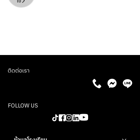
จัดมื้อ
ไป
การ
นี้ คุณจะ
นี้ คุณจะ
อาหารที่
ควบคุม
ได้ลงมือ
ได้ลงมือ
น่าจดจำ
ไฟ การ
ทำ
ทำ
หรือยก
จัดการ
อาหาร
อาหาร
ระดับ
วัตถุดิบ
ไทยครบ
ไทยครบ
ความ
และการ
ทั้งเมนู
ทั้งเมนู
เข้าใจใน
สร้าง
ตั้งแต่ต้น
ตั้งแต่ต้น
อาหาร
สมดุล
จนจบ
จนจบ
ไทย
ของ
พร้อม
พร้อม
ติดต่อเรา
อย่าง
รสชาติ
พัฒนา
พัฒนา
แท้จริง
โดยไม่ใช่
ทักษะ
ทักษะ
พร้อม
เพียงแค่
สำคัญที่
สำคัญที่
มอบ
“ทำตาม
ช่วยให้
ช่วยให้
ทักษะที่
สูตร”
FOLLOW US
คุณทำ
คุณทำ
ใช้งานได้
แต่เน้นให้
อาหาร
อาหาร
จริงและ
เข้าใจถึง
ได้อย่าง
ได้อย่าง
การจัด
หลักการ
มั่นใจ
มั่นใจ
จาน
และ
ภายใต้
ข้อมูลโรงเรียน