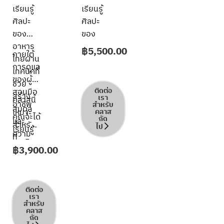
Food
เรียนรู้
เรียนรู้
ศิลปะ
ศิลปะ
ของ
ของ
อาหาร
อาหาร
฿
5,500.00
ภายใต้
ไทยผ่าน
ไทยผ่าน
การดูแล
เทคนิคที่
เทคนิคที่
ของผู้
ช่วย
ช่วย
ติดต่อ
สอนมือ
สร้าง
สร้าง
เรา
คลาสนี้
อาชีพ
สำหรับ
สมดุล
สมดุล
เหมาะ
คลาส
คุณจะได้
ถัด
และ
และ
สำหรับผู้
ไป
เรียนรู้
ความ
ความ
ที่
เทคนิค
ประณีต
ประณีต
฿
3,900.00
ต้องการ
อาหาร
ให้กับ
ให้กับ
สร้าง
ไทยที่
อาหาร
อาหาร
ความ
สำคัญ
หนึ่งมื้อ
หนึ่งมื้อ
ประทับ
ติดต่อ
ไม่ว่าจะ
อย่าง
อย่าง
เรา
ใจให้คน
เป็นการ
สำหรับ
สมบูรณ์
สมบูรณ์
คลาส
พิเศษ
ปรุงรส
ถัด
ในคลาส
ในคลาส