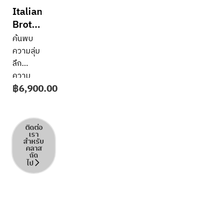
Italian
Broths
&
ค้นพบ
Soups
ความลุ่ม
ลึก
ความ
฿
6,900.00
เรียบ
ง่ายที่มี
ชั้นเชิง
และ
ติดต่อ
เรา
ความ
สำหรับ
คลาส
สง่างาม
ถัด
ของการ
ไป
ทำซุป
แบบ
อิตาเลียน
ผ่านซุป