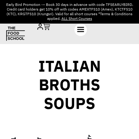
Early Bird Promotion -– Book 30 days in advance with code TFSEARLYBIRD.
Credit card holders get 10% off with codes AMEXTFS10 (Amex), KTCTFS10
(KTC), KRGTFS10 (Krungsri). Valid for all short courses *Terms & Conditions
applied.
ALL Short Courses
ITALIAN
BROTHS
SOUPS