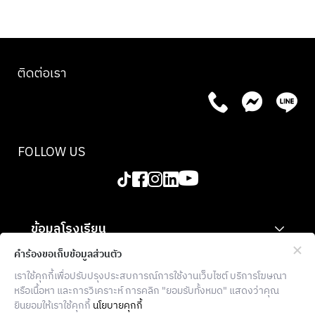
คลาสสิก
สองเมนู
จากต่าง
ภูมิภาค
ติดต่อเรา
ของ
อิตาลี
คลาสนี้
จะพาไป
เรียนรู้
FOLLOW US
ว่าการใช้
วัตถุดิบ
ที่เรียบ
ง่าย เมื่อ
ข้อมูลโรงเรียน
ได้รับ
การดูแล
สำหรับองค์กร
คำร้องขอเก็บข้อมูลส่วนตัว
และปรุง
เราใช้คุกกี้เพื่อปรับปรุงประสบการณ์การใช้งานเว็บไซต์ บริการโฆษณา
ข้อมูลเพิ่มเติม
อย่าง
หรือเนื้อหา และการวิเคราะห์ การคลิก "ยอมรับทั้งหมด" แสดงว่าคุณ
พิถีพิถัน
ยินยอมให้เราใช้คุกกี้
นโยบายคุกกี้