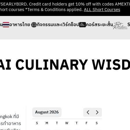
TFSEARLYBIRD. Credit card holders get 10% off with codes AMEX
hort courses *Terms & Conditions applied.
ALL Short Courses
่น
อาหารไทย
กิจกรรมและเวิร์กช็อป
คอร์สระยะสั้น
S
AI CULINARY WIS
August 2026
kok ที่มี
การทำอาหาร
S
M
T
W
T
F
S