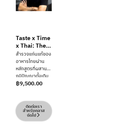
Taste x Time
x Thai: The
Sensory
สำรวจแก่นแท้ของ
Wisdom of
อาหารไทยผ่าน
Local Cuisine
หลักสูตรที่ผสาน
ภูมิปัญญาดั้งเดิม
฿
9,500.00
เข้ากับแนวคิดร่วม
สมัย ผู้เรียนจะได้
เรียนรู้รสชาติพื้น
ฐานทั้ง 9 ของ
ติดต่อเรา
สำหรับคลาส
อาหารไทย หลัก
ถัดไป
การจับคู่รส และ
ความสัมพันธ์