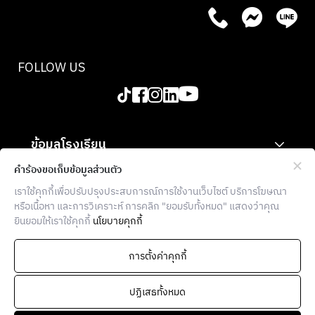
The
School
of
Italian
FOLLOW US
Culinary
Arts ใน
คลาสนี้
เชฟเดีย
ข้อมูลโรงเรียน
นาจะพา
คุณ
สำหรับองค์กร
คำร้องขอเก็บข้อมูลส่วนตัว
เรียนรู้
เราใช้คุกกี้เพื่อปรับปรุงประสบการณ์การใช้งานเว็บไซต์ บริการโฆษณา
ข้อมูลเพิ่มเติม
การทำ
หรือเนื้อหา และการวิเคราะห์ การคลิก "ยอมรับทั้งหมด" แสดงว่าคุณ
อาหารที่
ยินยอมให้เราใช้คุกกี้
นโยบายคุกกี้
THE FOOD SCHOOL BANGKOK
เน้นผัก
เป็น
936 โครงการบล็อก 28 ตึก E ซอยจุฬา 7
การตั้งค่าคุกกี้
วัตถุดิบ
แขวงวังใหม่ เขตปทุมวัน กรุงเทพฯ
หลัก
10330
ปฏิเสธทั้งหมด
พร้อม