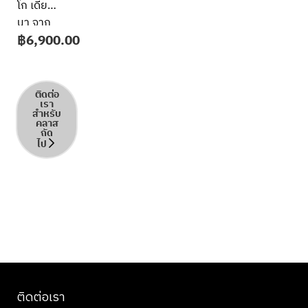
โก เดีย
นา จาก
฿
6,900.00
ร้าน La
Dotta ที่
ได้รับ
รางวัล
ติดต่อ
เรา
Michelin
สำหรับ
คลาส
Plate จะ
ถัด
มาร่วม
ไป
ถ่ายทอด
ประสบการณ์
ทำ
อาหาร
สุดพิเศษ
ในความ
ร่วมมือ
กับ
ติดต่อเรา
ALMA –