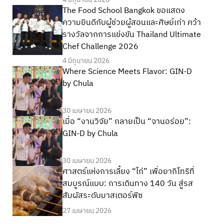
The Food School Bangkok ขอแสดง
ความยินดีกับผู้ช่วยผู้สอนและศิษย์เก่า คว้า
รางวัลจากการแข่งขัน Thailand Ultimate
Chef Challenge 2026
4 มิถุนายน 2026
Where Science Meets Flavor: GIN-D
by Chula
30 เมษายน 2026
เมื่อ “งานวิจัย” กลายเป็น “จานอร่อย”:
GIN-D by Chula
30 เมษายน 2026
ศาสตร์แห่งการเลี้ยง “ไก่” เพื่อยากิโทริที่
สมบูรณ์แบบ: การเดินทาง 140 วัน สู่รส
สัมผัสระดับมาสเตอร์พีซ
27 เมษายน 2026