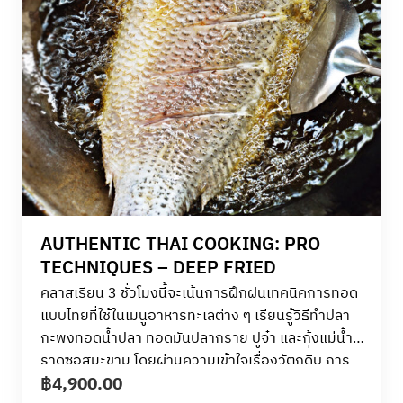
AUTHENTIC THAI COOKING: PRO
TECHNIQUES – DEEP FRIED
คลาสเรียน 3 ชั่วโมงนี้จะเน้นการฝึกฝนเทคนิคการทอด
แบบไทยที่ใช้ในเมนูอาหารทะเลต่าง ๆ เรียนรู้วิธีทำปลา
กะพงทอดน้ำปลา ทอดมันปลากราย ปูจ๋า
และกุ้งแม่น้ำ
ราดซอสมะขาม โดยผ่านความเข้าใจเรื่องวัตถุดิบ การ
฿
4,900.00
สาธิตโดยเชฟผู้เชี่ยวชาญ และการลงมือทำจริง คุณจะได้