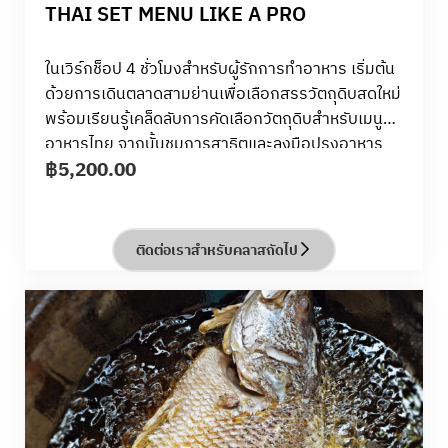
THAI SET MENU LIKE A PRO
ในเวิร์กช็อป 4 ชั่วโมงสำหรับผู้รักการทำอาหาร เริ่มต้น
ด้วยการเดินตลาดสามย่านเพื่อเลือกสรรวัตถุดิบสดใหม่
พร้อมเรียนรู้เคล็ดลับการคัดเลือกวัตถุดิบสำหรับเมนู
อาหารไทย จากนั้นชมการสาธิตและลงมือปรุงอาหาร
฿
5,200.00
จริง เพื่อเรียนรู้การวางแผน จัดสมดุล และจัดเสิร์ฟ
สำรับอาหารไทยอย่างมืออาชีพ ปิดท้ายประสบการณ์
ด้วยการเชิญคนพิเศษมาร่วมรับประทานอาหารที่คุณ
สร้างสรรค์ด้วยตัวเอง พร้อมสัมผัสเสน่ห์ของอาหารไทย
ติดต่อเราสำหรับคลาสถัดไป
ในรูปแบบครบมื้ออย่างแท้จริง