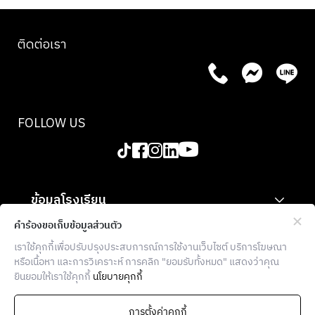
ติดต่อเรา
FOLLOW US
ข้อมูลโรงเรียน
สำหรับองค์กร
คำร้องขอเก็บข้อมูลส่วนตัว
เราใช้คุกกี้เพื่อปรับปรุงประสบการณ์การใช้งานเว็บไซต์ บริการโฆษณา
ข้อมูลเพิ่มเติม
หรือเนื้อหา และการวิเคราะห์ การคลิก "ยอมรับทั้งหมด" แสดงว่าคุณ
ยินยอมให้เราใช้คุกกี้
นโยบายคุกกี้
THE FOOD SCHOOL BANGKOK
936 โครงการบล็อก 28 ตึก E ซอยจุฬา 7
การตั้งค่าคุกกี้