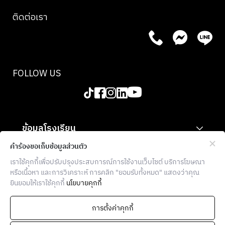
และผู้
ติดต่อเรา
ที่รักการ
ทำ
อาหาร
อย่าง
แท้จริง
FOLLOW US
เป็น
ประสบการณ์
แห่ง
ความสุข
ข้อมูลโรงเรียน
ที่เฉลิม
ฉลอง
สำหรับองค์กร
คำร้องขอเก็บข้อมูลส่วนตัว
เสน่ห์
เราใช้คุกกี้เพื่อปรับปรุงประสบการณ์การใช้งานเว็บไซต์ บริการโฆษณา
ข้อมูลเพิ่มเติม
และจิต
หรือเนื้อหา และการวิเคราะห์ การคลิก "ยอมรับทั้งหมด" แสดงว่าคุณ
วิญญาณ
ยินยอมให้เราใช้คุกกี้
นโยบายคุกกี้
THE FOOD SCHOOL BANGKOK
ของพาส
ต้าเส้น
936 โครงการบล็อก 28 ตึก E ซอยจุฬา 7
การตั้งค่าคุกกี้
แห้ง
แขวงวังใหม่ เขตปทุมวัน กรุงเทพฯ