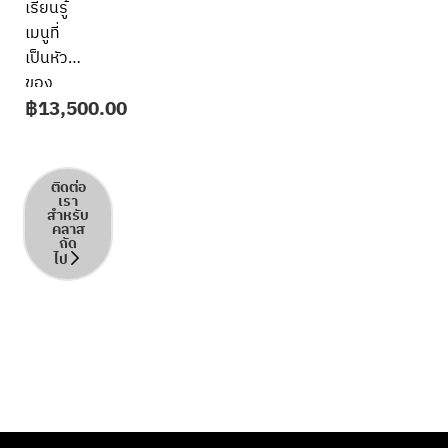
The
เรียนรู้
Shape
เมนูที่
of
เป็นหัวใจ
Love
ของ
฿
13,500.00
อิตาลี
in Dry
ร่วมกับ
Pasta
ALMA –
โรงเรียน
ติดต่อ
เรา
ศิลปะ
สำหรับ
คลาส
การทำ
ถัด
อาหาร
ไป
อิตาเลียน
หลักสูตร
นี้
ออกแบบ
มา
สำหรับผู้
เริ่มต้น