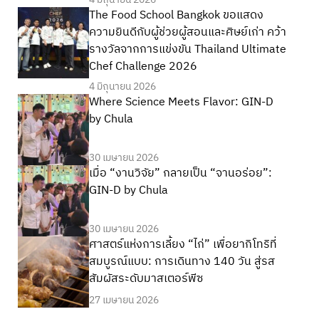
The Food School Bangkok ขอแสดง
ความยินดีกับผู้ช่วยผู้สอนและศิษย์เก่า คว้า
รางวัลจากการแข่งขัน Thailand Ultimate
Chef Challenge 2026
4 มิถุนายน 2026
Where Science Meets Flavor: GIN-D
by Chula
30 เมษายน 2026
เมื่อ “งานวิจัย” กลายเป็น “จานอร่อย”:
GIN-D by Chula
30 เมษายน 2026
ศาสตร์แห่งการเลี้ยง “ไก่” เพื่อยากิโทริที่
สมบูรณ์แบบ: การเดินทาง 140 วัน สู่รส
สัมผัสระดับมาสเตอร์พีซ
27 เมษายน 2026