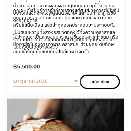
ตำรับ และสูตรการผสมผสานกับมัทฉะ ภายใต้การดูแล
คุณจะได้เรียนรู้การทำทีรามิสุตั้งแต่ศูนย์ ทั้งการต้มไซรัป
อย่างใกล้ชิดจากเชฟผู้สอน ALMA สถาบันทำอาหารชื่อ
มัทฉะ การอบสปันจ์เค้กเนื้อนุ่ม และการตีมาสคาโปเน่
ดังจากอิตาลี
ครีมให้เนื้อเนียน แล้วนำทุกองค์ประกอบมาประกอบกัน
เป็นขนมหวานทั้งสองรสชาติที่คงไว้ทั้งความคลาสิคและ
ไม่ว่าคุณจะเป็นสายขนมหวาน ผู้ชื่นชอบการทำขนม หรือ
ร่วมสมัย ผสมผสานเทคนิคอิตาเลียนแท้ๆกับกลิ่นอาย
มืออาชีพในวงการอาหาร คลาสนี้จะช่วยยกระดับทักษะ
แบบญี่ปุ่นได้อย่างลงตัว
ขนมของคุณในแบบที่มีสไตล์และน่าจดจำ
฿
5,500.00
10 ตุลาคม 2026
สมัครเรียน