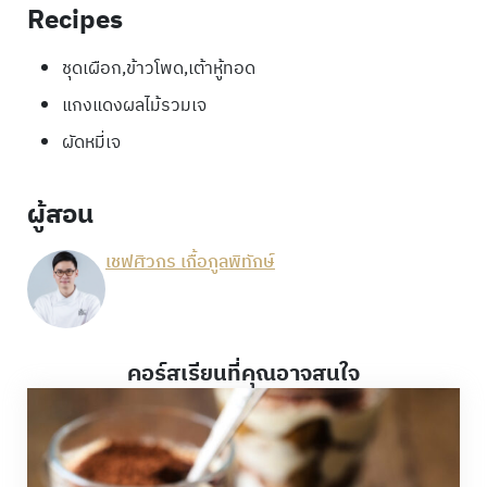
Recipes
ชุดเผือก,ข้าวโพด,เต้าหู้ทอด
แกงแดงผลไม้รวมเจ
ผัดหมี่เจ
ผู้สอน
เชฟศิวกร เกื้อกูลพิทักษ์
คอร์สเรียนที่คุณอาจสนใจ