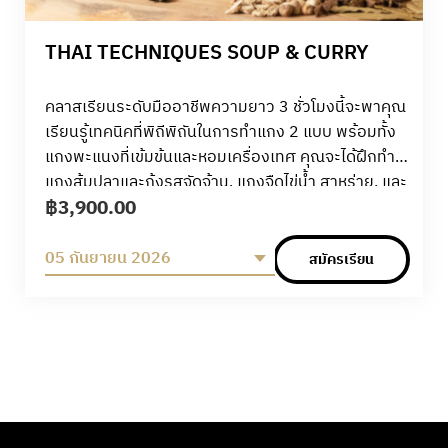
THAI TECHNIQUES SOUP & CURRY
คลาสเรียนระดับมืออาชีพความยาว 3 ชั่วโมงนี้จะพาคุณ
เรียนรู้เทคนิคที่พิถีพิถันในการทำแกง 2 แบบ พร้อมทั้ง
แกงพะแนงที่เข้มข้นและหอมเครื่องเทศ คุณจะได้ฝึกทำ
แกงส้มปลาและกุ้งรสจัดจ้าน, แกงจืดไข่น้ำ สาหร่าย, และ
฿
3,900.00
เรียนรู้การโขลกพริกแกงพะแนงด้วยตนเอง ปิดท้ายด้วย
พะแนงเนื้อหรือหมู คลาสนี้ผสมผสานทั้งทฤษฎี ความรู้
เรื่องวัตถุดิบ การสาธิต และการฝึกปฏิบัติจริง เพื่อเสริม
05 กันยายน 2026
สมัครเรียน
สร้างทักษะและความมั่นใจในการทำอาหารไทยอย่างมือ
อาชีพ