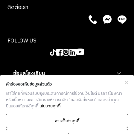
ติดต่อเรา
FOLLOW US
ข้อมูลโรงเรียน
สำหรับองค์กร
คำร้องขอเก็บข้อมูลส่วนตัว
เราใช้คุกกี้เพื่อปรับปรุงประสบการณ์การใช้งานเว็บไซต์ บริการโฆษณา
ข้อมูลเพิ่มเติม
หรือเนื้อหา และการวิเคราะห์ การคลิก "ยอมรับทั้งหมด" แสดงว่าคุณ
ยินยอมให้เราใช้คุกกี้
นโยบายคุกกี้
THE FOOD SCHOOL BANGKOK
936 โครงการบล็อก 28 ตึก E ซอยจุฬา 7
การตั้งค่าคุกกี้
แขวงวังใหม่ เขตปทุมวัน กรุงเทพฯ