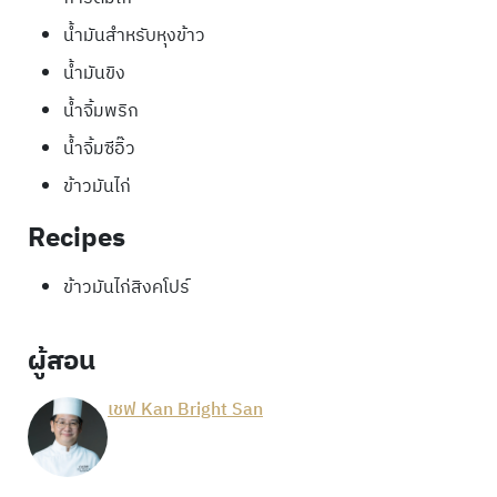
น้ำมันสำหรับหุงข้าว
น้ำมันขิง
น้ำจิ้มพริก
น้ำจิ้มซีอิ๊ว
ข้าวมันไก่
Recipes
ข้าวมันไก่สิงคโปร์
ผู้สอน
เชฟ Kan Bright San