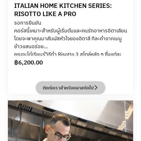
ITALIAN HOME KITCHEN SERIES:
RISOTTO LIKE A PRO
รอการยืนยัน
คอร์สนี้เหมาะสำหรับผู้เริ่มต้นและคนรักอาหารอิตาเลียน
โดยจะพาคุณมาสัมผัสหัวใจของอิตาลี ทีละคำจากเมนู
ข้าวแสนอร่อย
คุณจะได้เรียนรู้วิธีทำ Risotto 3 สไตล์หลัก ๆ ซึ่งแต่ละ
฿
6,200.00
จานจะมีเอกลักษณ์ของรสชาติและเทคนิคการทำแบบมือ
อาชีพ:
– Risotto allo Zafferano (ริซอตโต้ซาฟฟรอน)
– Risotto al Gorgonzola e Aceto Balsamico (ริซอต
ติดต่อเราสำหรับคลาสถัดไป
โต้กอร์กอนโซล่าและบัลซามิก)
– Risotto alle Vongole, Limone e Capperi (ริซอตโต้
หอยลาย, มะนาวและเคเปอร์)
ภายใต้การแนะนำของอาจารย์จาก ALMA คุณจะได้ค้น
พบเคล็ดลับในการทำริซอตโต้ที่สมบูรณ์แบบ ตั้งแต่การ
ทำให้ได้เนื้อสัมผัสที่เหมาะสมและความเข้มข้น ไปจนถึง