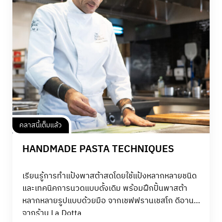
การบาลานซ์รสชาติอย่างมีศิลปะ ไม่มีประสบการณ์ก็
สามารถเรียนได้ แค่คุณนำความสนใจ และความรักใน
อาหารอิตาเลียนมาเท่านั้น
คลาสนี้เต็มแล้ว
HANDMADE PASTA TECHNIQUES
เรียนรู้การทำแป้งพาสต้าสดโดยใช้แป้งหลากหลายชนิด
และเทคนิคการนวดแบบดั้งเดิม พร้อมฝึกปั้นพาสต้า
หลากหลายรูปแบบด้วยมือ จากเชฟฟรานเชสโก ดีอานา
จากร้าน La Dotta