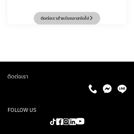
จานแบบสมัยใหม่ที่จะเปลี่ยนเมนูคลาสสิกให้กลายเป็นผล
งานศิลปะบนจานอาหาร ค้นพบวิธีสร้างสมดุลของสีสัน
เนื้อสัมผัส และปริมาณ เพื่อการนำเสนอที่ดูประณีตและ
ติดต่อเราสำหรับคลาสถัดไป
ดึงดูดสายตา พร้อมฝึกฝนการตีความสูตรอาหาร
อิตาเลียนแบบดั้งเดิมให้มีความทันสมัยและสร้างสรรค์
ยิ่งขึ้น
คลาสสุดเอ็กซ์คลูซีฟนี้นำโดย เชฟฟรานเชสโก เดียนา
จากร้าน La Dotta ซึ่งได้รับรางวัล Michelin Plate โดย
จัดขึ้นร่วมกับ ALMA – The School of Italian Culinary
Arts
ติดต่อเรา
FOLLOW US