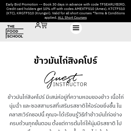
Early Bird Promotion -– Book 30 days in advance with code TFSEARLYBIRD.
Credit card holders get 10% off with codes AMEXTFS10 (Amex), KTCTFS10
(KTC), KRGTFS10 (Krungsri). Valid for all short courses *Terms & Conditions
applied.
ALL Short Courses
ข้าวมันไก่สิงคโปร์
ข้าวมันไก่สิงคโปร์ มีเสน่ห์อยู่ที่ความหอมของข้าว เนื้อไก่
นุ่มฉ่ำ และซอสสามรสที่เสริมรสชาติให้อร่อยยิ่งขึ้น ใน
คลาสเวิร์กชอปนี้ คุณจะได้เรียนรู้วิธีทำข้าวมันไก่อย่าง
ครบถ้วนทุกขั้นตอน ตั้งแต่การต้มไก่ให้นุ่มมีรสชาติ ไป