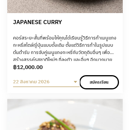
JAPANESE CURRY
คอร์สระยะสั้นที่พร้อมให้คุณได้เรียนรู้วิธีการทำเมนูแกง
กะหรี่สไตล์ญี่ปุ่นแบบดั้งเดิม ตั้งแต่วิธีการทำในรูปแบบ
ต้นตำรับ การจับคู่เมนูแกงกะหรี่กับวัตถุดิบอื่นๆ เพื่อ
สร้างสรรค์รสชาติใหม่ๆ ที่ลงตัว และอื่นๆ อีกมากมาย
฿
12,000.00
ตลอด 6 ชั่วโมงเต็ม สอนโดยเชฟชาวญี่ปุ่นระดับมือ
อาชีพจาก Tsuji Culinary Institute
22 สิงหาคม 2026
สมัครเรียน