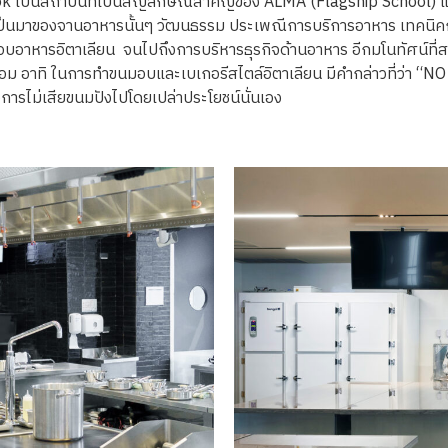
ok เป็นสถาบันที่เป็นสัญลักษณ์สำคัญของ ALMA (Flagship School) แห่ง
เป็นมาของจานอาหารนั้นๆ วัฒนธรรม ประเพณีการบริการอาหาร เทคนิคการ
อาหารอิตาเลียน จนไปถึงการบริหารธุรกิจด้านอาหาร อีกมโนทัศน์ที่สอ
งแวดล้อม อาทิ ในการทำขนมอบและเบเกอรีสไตล์อิตาเลียน มีคำกล่าวที่ว่า
การไม่เสียขนมปังไปโดยเปล่าประโยชน์นั่นเอง