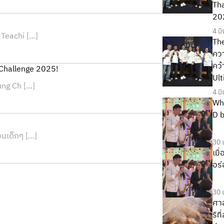
Tha
20
4 ม
Teachi […]
Th
ควา
คว้
 Challenge 2025!
Ul
ung Ch […]
4 ม
Wh
D b
นเด็กๆ […]
30 
เมื
อร่
30 
ศาส
ริท