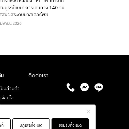
ตร์แห่งการเลี้ยง “ไก่” เพื่อยากิโท
ี่สมบูรณ์แบบ: การเดินทาง 140 วัน
รสสัมผัสระดับมาสเตอร์พีซ
เมษายน 2026
ติม
ติดต่อเรา
ป็นส่วนตัว
งื่อนไข
ื่อนไขการ
FOLLOW US
กี้
ปฏิเสธทั้งหมด
ยอมรับทั้งหมด