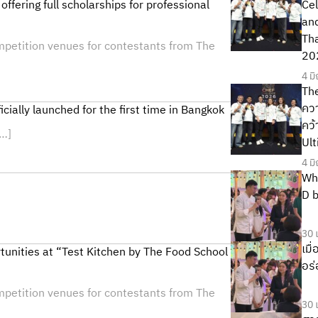
ffering full scholarships for professional
Cel
and
Tha
mpetition venues for contestants from The
20
4 ม
Th
ควา
ially launched for the first time in Bangkok
คว้
[…]
Ul
4 ม
Wh
D b
30 
เมื
tunities at “Test Kitchen by The Food School
อร่
mpetition venues for contestants from The
30 