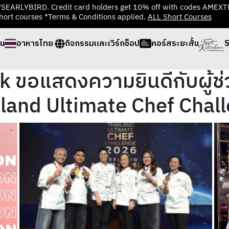
TFSEARLYBIRD. Credit card holders get 10% off with codes AMEX
hort courses *Terms & Conditions applied.
ALL Short Courses
่น
อาหารไทย
กิจกรรมและเวิร์กช็อป
คอร์สระยะสั้น
S
ขอแสดงความยินดีกับผู้ช่วย
iland Ultimate Chef Chal