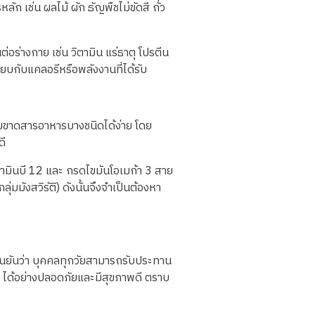
รหลัก
เช่น
ผลไม้
ผัก
ธัญพืชไม่ขัดสี
ถั่ว
นต่อร่างกาย
เช่น
วิตามิน
แร่ธาตุ
โปรตีน
ทียบกับแคลอรีหรือพลังงานที่ได้รับ
ยขาดสารอาหารบางชนิดได้ง่าย
โดย
ดี
ตามินบี
12
และ
กรดไขมันโอเมก้า
3
สาย
ุ่มมังสวิรัติ
)
ดังนั้นจึงจำเป็นต้องหา
ืนยันว่า
บุคคลทุกวัยสามารถรับประทาน
)
ได้อย่างปลอดภัยและมีสุขภาพดี
ตราบ