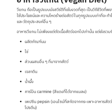
อาหารวีแกน (Vegan Diet)
วีแกน ถือเป็นรูปแบบมังสวิรัติที่เข้มงวดที่สุด เป็นวิถีชีวิตที่
ใช้ประโยชน์และความโหดร้ายต่อสัตว์ในทุกรูปแบบเท่าที่จะทำไ
และวัตถุประสงค์อื่น ๆ
อาหารวีแกน ไม่เพียงแต่ตัดเนื้อสัตว์ออกไปเท่านั้น แต่ยังรวม
ผลิตภัณฑ์นม
ไข่
ส่วนผสมอื่น ๆ ที่มาจากสัตว์
เจลาติน
น้ำผึ้ง
คาร์มีน carmine (สีแดงที่ได้จากแมลง)
เพปซิน pepsin (
เอนไซม์ที่สกัดจากกระเพาะอาหารสัตว
โปรตีน
)