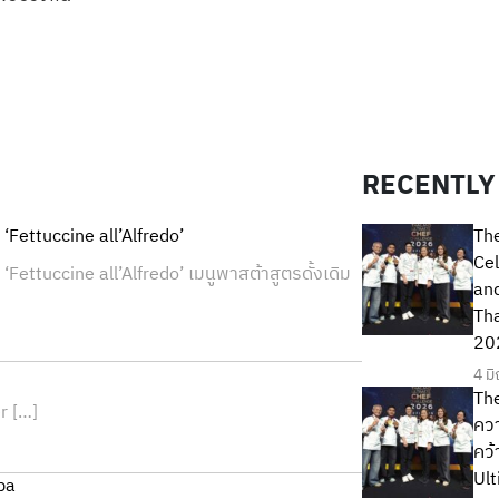
RECENTLY
Fettuccine all’Alfredo’
Th
Cel
ettuccine all’Alfredo’ เมนูพาสต้าสูตรดั้งเดิม
and
Tha
20
4 ม
Th
r […]
ควา
คว้
Ul
ba