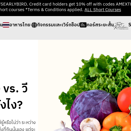
TFSEARLYBIRD. Credit card holders get 10% off with codes AMEX
hort courses *Terms & Conditions applied.
ALL Short Courses
่น
อาหารไทย
กิจกรรมและเวิร์กช็อป
คอร์สระยะสั้น
S
vs. วี
ังไง?
่รู้หรือไม่ว่า
ระหว่าง
งที่กินนั่นเอง
แต่จะ