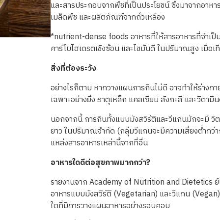
และสารประกอบจากพืชที่เป็นประโยชน์
ซึ่งมาจากอาหา
เมล็ดพืช
และผลิตภัณฑ์จากถั่วเหลือง
*nutrient-dense foods
อาหารที่ให้สารอาหารที่จำเป็
คาร์โบไฮเดรตเชิงซ้อน
และไขมันดี
ในปริมาณสูง
เมื่อเ
สิ่งที่ต้องระวัง
อย่างไรก็ตาม
หากวางแผนการกินไม่ดี
อาจทำให้ร่างกา
เฉพาะอย่าง
ยิ่ง
ธาตุเหล็ก
แคลเซียม
สังกะสี
และวิตามิน
นอกจากนี้
การกินทั้งแบบมังสวิรัติและวีแกนมักจะมี
วิ
ยาว
ในปริมาณจำกัด
(
กลุ่มวีแกนจะมีความเสี่ยงต่ำกว่ากล
แหล่งสารอาหารเหล่านี้จากที่อื่น
อาหารใดดีต่อสุขภาพมากกว่า?
ร
ายงานจาก
Academy of Nutrition and Dietetics
ย
อาหารแบบมังสวิรัติ
(Vegetarian)
และวีแกน
(Vegan
ใดที่มีการวางแผนอาหารอย่างรอบคอบ