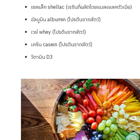
เชลแล็ก
shellac (
เรซินที่ผลิตโดยแมลงแลคตัวเมีย)
อัลบูมิน
albumin (
โปรตีนจากสัตว์
)
เวย์
whey (โปรตีนจา
กสัตว์
)
เคซีน
casein
(โปรตีนจากสัตว์)
วิตามิน
D3