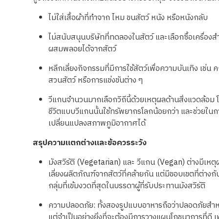
ไม่ใส่เสื้อผ้าที่ทำจาก
ไหม
ขนสัตว์
หนัง
หรือหนังกลับ
ไม่สนับสนุนบริษัทที่ทดลองในสัตว์
และเลือกซื้อเครื่องสำ
ผสมพลอยได้จากสัตว์
หลีกเลี่ยงกิจกรรมที่มีการใช้สัตว์เพื่อความบันเทิง เช่น
ค
สวนสัตว์
หรือการแข่งขันต่าง ๆ
วีแกนจำนวนมากเลือกวิถีนี้ด้วยเหตุผลด้านสิ่งแวดล้อม โด
ชีวิตแบบวีแกนนั้นใช้ทรัพยากรโลกน้อยกว่า
และช่วยในกา
เปลี่ยนแปลงสภาพภูมิอากาศได้
สรุปความแตกต่างและข้อควรระวัง
มังสวิรัติ
(Vegetarian)
และ
วีแกน
(Vegan)
ต่างมีเหต
เลี่ยงผลิตภัณฑ์จากสัตว์ที่คล้ายกัน
แต่มีขอบเขตที่ต่างก
กลุ่มที่เข้มงวดที่สุดในบรรดาผู้ที่รับประทานมังสวิรัติ
ความปลอดภัย
:
ทั้งสองรูปแบบอาหารถือว่าปลอดภัยสำหร
แต่จำเป็นอย่างยิ่งที่จะต้องมีการวางแผนโภชนาการที่ดี
เ