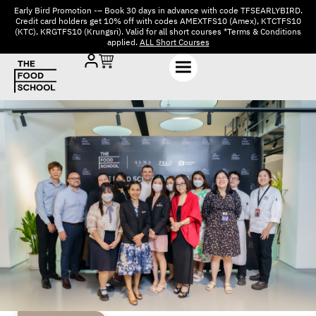
Early Bird Promotion -– Book 30 days in advance with code TFSEARLYBIRD.
Credit card holders get 10% off with codes AMEXTFS10 (Amex), KTCTFS10
(KTC), KRGTFS10 (Krungsri). Valid for all short courses *Terms & Conditions
applied.
ALL Short Courses