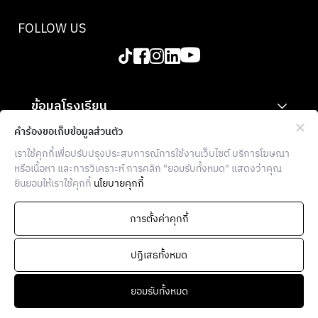
FOLLOW US
ข้อมูลโรงเรียน
สำหรับองค์กร
คำร้องขอเก็บข้อมูลส่วนตัว
เราใช้คุกกี้เพื่อปรับปรุงประสบการณ์การใช้งานเว็บไซต์ บริการโฆษณา
ข้อมูลเพิ่มเติม
หรือเนื้อหา และการวิเคราะห์ การคลิก "ยอมรับทั้งหมด" แสดงว่าคุณ
ยินยอมให้เราใช้คุกกี้
นโยบายคุกกี้
THE FOOD SCHOOL BANGKOK
936 โครงการบล็อก 28 ตึก E ซอยจุฬา 7
การตั้งค่าคุกกี้
แขวงวังใหม่ เขตปทุมวัน กรุงเทพฯ
10330
ปฏิเสธทั้งหมด
ยอมรับทั้งหมด
Copyright © 2026 The Food School Bangkok.