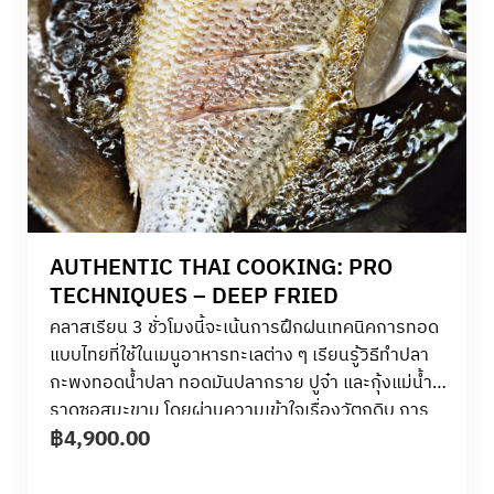
AUTHENTIC THAI COOKING: PRO
TECHNIQUES – DEEP FRIED
คลาสเรียน 3 ชั่วโมงนี้จะเน้นการฝึกฝนเทคนิคการทอด
แบบไทยที่ใช้ในเมนูอาหารทะเลต่าง ๆ เรียนรู้วิธีทำปลา
กะพงทอดน้ำปลา ทอดมันปลากราย ปูจ๋า
และกุ้งแม่น้ำ
ราดซอสมะขาม โดยผ่านความเข้าใจเรื่องวัตถุดิบ การ
฿
4,900.00
สาธิตโดยเชฟผู้เชี่ยวชาญ และการลงมือทำจริง คุณจะได้
พัฒนาทักษะในการปรุงให้ได้เนื้อสัมผัสที่ถูกต้อง การ
จัดการอุณหภูมิการทอด และการจับคู่กับน้ำจิ้มหรือซอส