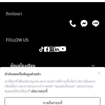
ทำให้ได้เนื้อสัมผัสที่เหมาะสมและความเข้มข้น ไปจนถึง
การบาลานซ์รสชาติอย่างมีศิลปะ ไม่มีประสบการณ์ก็
ติดต่อเรา
สามารถเรียนได้ แค่คุณนำความสนใจ และความรักใน
อาหารอิตาเลียนมาเท่านั้น
FOLLOW US
ข้อมูลโรงเรียน
สำหรับองค์กร
คำร้องขอเก็บข้อมูลส่วนตัว
เราใช้คุกกี้เพื่อปรับปรุงประสบการณ์การใช้งานเว็บไซต์ บริการโฆษณา
ข้อมูลเพิ่มเติม
หรือเนื้อหา และการวิเคราะห์ การคลิก "ยอมรับทั้งหมด" แสดงว่าคุณ
ยินยอมให้เราใช้คุกกี้
นโยบายคุกกี้
THE FOOD SCHOOL BANGKOK
936 โครงการบล็อก 28 ตึก E ซอยจุฬา 7
การตั้งค่าคุกกี้