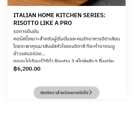
ITALIAN HOME KITCHEN SERIES:
RISOTTO LIKE A PRO
รอการยืนยัน
คอร์สนี้เหมาะสำหรับผู้เริ่มต้นและคนรักอาหารอิตาเลียน
โดยจะพาคุณมาสัมผัสหัวใจของอิตาลี ทีละคำจากเมนู
ข้าวแสนอร่อย
คุณจะได้เรียนรู้วิธีทำ Risotto 3 สไตล์หลัก ๆ ซึ่งแต่ละ
฿
6,200.00
จานจะมีเอกลักษณ์ของรสชาติและเทคนิคการทำแบบมือ
อาชีพ:
– Risotto allo Zafferano (ริซอตโต้ซาฟฟรอน)
– Risotto al Gorgonzola e Aceto Balsamico (ริซอต
ติดต่อเราสำหรับคลาสถัดไป
โต้กอร์กอนโซล่าและบัลซามิก)
– Risotto alle Vongole, Limone e Capperi (ริซอตโต้
หอยลาย, มะนาวและเคเปอร์)
ภายใต้การแนะนำของอาจารย์จาก ALMA คุณจะได้ค้น
พบเคล็ดลับในการทำริซอตโต้ที่สมบูรณ์แบบ ตั้งแต่การ