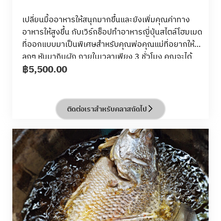
เปลี่ยนมื้ออาหารให้สนุกมากขึ้นและยังเพิ่มคุณค่าทาง
อาหารให้สูงขึ้น กับเวิร์กช็อปทำอาหารญี่ปุ่นสไตล์โฮมเมด
ที่ออกแบบมาเป็นพิเศษสำหรับคุณพ่อคุณแม่ที่อยากให้
ลูกๆ หันมากินผัก ภายในเวลาเพียง 3 ชั่วโมง คุณจะได้
฿
5,500.00
เรียนรู้วิธีเพิ่มผักเข้าไปในมื้ออาหารของครอบครัวคุณได้
ง่ายๆและได้ผลจริง พร้อมเรียนรู้การทำอาหารญี่ปุ่น
แบบโฮมเมดที่ทั้งอร่อย ถูกใจเด็กๆ และเต็มเปี่ยมไปด้วย
คุณค่าทางโภชนาการ คลาสนี้จะเริ่มต้นด้วยการพูดคุย
ติดต่อเราสำหรับคลาสถัดไป
ด้านโภชนาการที่สนุกและเข้าใจง่าย พร้อมเคล็ดลับดีๆ ใน
การใส่ผักเข้าไปในเมนูประจำวันอย่างแนบเนียน จากนั้น
คุณจะได้ลงมือทำอาหารเป็นคู่ ร่วมทำเมนูแสนอร่อย
อย่าง “Yasai Tappuri Omu-Kare” และ “Wafuu Tori-
Niku to Yasai no Ni-Mono”