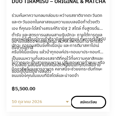
DUO TIRAMISU – ORIGINAL & MATCHA
ร่วมค้นหาความกลมกล่อมระหว่างรสชาติจากตะวันตก
และตะวันออกในคลาสขนมหวานแบบลงมือทำด้วยตัว
เอง ที่คุณจะได้สร้างสรรค์ทีรามิสุ 2 สไตล์ ทั้งสูตรต้น
ตำรับ และสูตรการผสมผสานกับมัทฉะ ภายใต้การดูแล
คุณจะได้เรียนรู้การทำทีรามิสุตั้งแต่ศูนย์ ทั้งการต้มไซรัป
อย่างใกล้ชิดจากเชฟผู้สอน ALMA สถาบันทำอาหารชื่อ
มัทฉะ การอบสปันจ์เค้กเนื้อนุ่ม และการตีมาสคาโปเน่
ดังจากอิตาลี
ครีมให้เนื้อเนียน แล้วนำทุกองค์ประกอบมาประกอบกัน
เป็นขนมหวานทั้งสองรสชาติที่คงไว้ทั้งความคลาสิคและ
ไม่ว่าคุณจะเป็นสายขนมหวาน ผู้ชื่นชอบการทำขนม หรือ
ร่วมสมัย ผสมผสานเทคนิคอิตาเลียนแท้ๆกับกลิ่นอาย
มืออาชีพในวงการอาหาร คลาสนี้จะช่วยยกระดับทักษะ
แบบญี่ปุ่นได้อย่างลงตัว
ขนมของคุณในแบบที่มีสไตล์และน่าจดจำ
฿
5,500.00
10 ตุลาคม 2026
สมัครเรียน