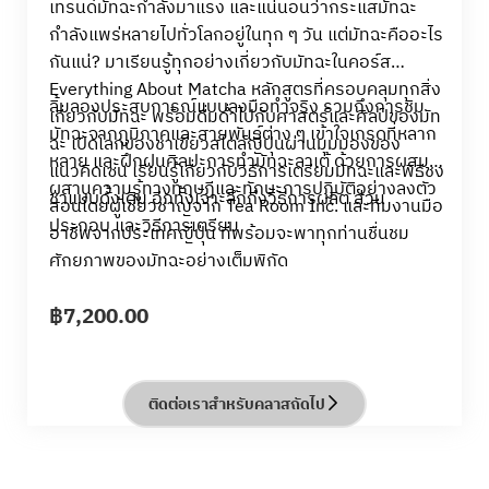
เทรนด์มัทฉะกำลังมาแรง และแน่นอนว่ากระแสมัทฉะ
กำลังแพร่หลายไปทั่วโลกอยู่ในทุก ๆ วัน แต่มัทฉะคืออะไร
กันแน่? มาเรียนรู้ทุกอย่างเกี่ยวกับมัทฉะในคอร์ส
Everything About Matcha หลักสูตรที่ครอบคลุมทุกสิ่ง
ลิ้มลองประสบการณ์แบบลงมือทำจริง รวมถึงการชิม
เกี่ยวกับมัทฉะ พร้อมดื่มด่ำไปกับศาสตร์และศิลป์ของมัท
มัทฉะจากภูมิภาคและสายพันธุ์ต่าง ๆ เข้าใจเกรดที่หลาก
ฉะ เปิดโลกของชาเขียวสไตล์ญี่ปุ่นผ่านมุมมองของ
หลาย และฝึกฝนศิลปะการทำมัทฉะลาเต้ ด้วยการผสม
แนวคิดเซน เรียนรู้เกี่ยวกับวิธีการเตรียมมัทฉะและพิธีชง
ผสานความรู้ทางทฤษฎีและทักษะการปฏิบัติอย่างลงตัว
ชาแบบดั้งเดิม อีกทั้งเจาะลึกถึงวิธีการผลิต ส่วน
สอนโดยผู้เชี่ยวชาญจาก Tea Room Inc. และทีมงานมือ
ประกอบ และวิธีการเตรียม
อาชีพจากประเทศญี่ปุ่น ที่พร้อมจะพาทุกท่านชื่นชม
ศักยภาพของมัทฉะอย่างเต็มพิกัด
฿
7,200.00
ติดต่อเราสำหรับคลาสถัดไป