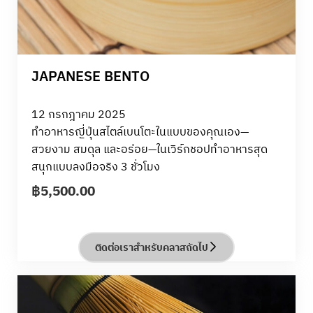
JAPANESE BENTO
12 กรกฎาคม 2025
ทำอาหารญี่ปุ่นสไตล์เบนโตะในแบบของคุณเอง—
สวยงาม สมดุล และอร่อย—ในเวิร์กชอปทำอาหารสุด
สนุกแบบลงมือจริง 3 ชั่วโมง
เหมาะสำหรับแม่บ้านและคนรักการทำอาหาร!
฿
5,500.00
เรียนรู้วิธีทำเมนูเบนโตะที่มีคุณค่าทางโภชนาการ สีสัน
สดใส และจัดใส่กล่องได้ง่าย เหมาะสำหรับเป็นมื้ออาหาร
ประจำวันหรือกล่องข้าวสำหรับคนที่คุณรัก
ติดต่อเราสำหรับคลาสถัดไป
คุณจะได้ลงมือทำชุดเบนโตะครบเซต ที่ประกอบด้วยเมนู
ยอดนิยมอย่าง Tori Teriyaki , Asupara Niku-Maki,
Aji-Zuke Tamago, Sake Kawari-Age, Takikomi
Gohan และ Ebi no Uma-ni