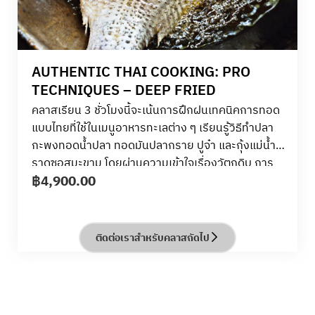
AUTHENTIC THAI COOKING: PRO
TECHNIQUES – DEEP FRIED
คลาสเรียน 3 ชั่วโมงนี้จะเน้นการฝึกฝนเทคนิคการทอด
แบบไทยที่ใช้ในเมนูอาหารทะเลต่าง ๆ เรียนรู้วิธีทำปลา
กะพงทอดน้ำปลา ทอดมันปลากราย ปูจ๋า
และกุ้งแม่น้ำ
ราดซอสมะขาม โดยผ่านความเข้าใจเรื่องวัตถุดิบ การ
฿
4,900.00
สาธิตโดยเชฟผู้เชี่ยวชาญ และการลงมือทำจริง คุณจะได้
พัฒนาทักษะในการปรุงให้ได้เนื้อสัมผัสที่ถูกต้อง การ
จัดการอุณหภูมิการทอด และการจับคู่กับน้ำจิ้มหรือซอส
เลิศรสได้อย่างลงตัว
ติดต่อเราสำหรับคลาสถัดไป