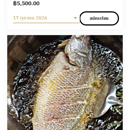
เบื้องหลัง “คัตสึด้ง” (ข้าวหน้าหมูทอดกรอบตุ๋นในซอส
฿
5,500.00
หวานเค็ม) และ “โอยาโกะด้ง” (ข้าวหน้าหมูและไข่ในน้ำซุป
ดาชิรสกลมกล่อม) ทั้งสองเมนูอร่อย อิ่มท้อง และเหมาะ
17 ตุลาคม 2026
สมัครเรียน
สำหรับทุกๆวัน คุณจะได้เรียนรู้เทคนิคสำคัญ เช่น การชุบ
แป้งและทอดหมูให้กรอบ การปรุงซอสดาชิรสเข้มข้น และ
การประกอบข้าวหน้าให้อร่อย คุณสามารถเพลิดเพลิน
กับอาหารที่คุณทำในคลาส หรือจะนำกลับบ้านไปแบ่งปัน
กับคนที่คุณรักก็ได้