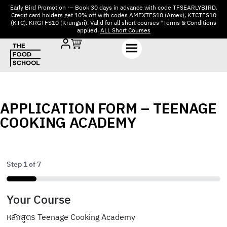
Early Bird Promotion -– Book 30 days in advance with code TFSEARLYBIRD.
Credit card holders get 10% off with codes AMEXTFS10 (Amex), KTCTFS10
(KTC), KRGTFS10 (Krungsri). Valid for all short courses *Terms & Conditions
applied.
ALL Short Courses
APPLICATION FORM – TEENAGE
COOKING ACADEMY
Step
1
of
7
14%
Your Course
หลักสูตร Teenage Cooking Academy