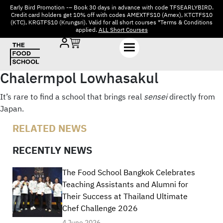
Early Bird Promotion -– Book 30 days in advance with code TFSEARLYBIRD.
Credit card holders get 10% off with codes AMEXTFS10 (Amex), KTCTFS10
(KTC), KRGTFS10 (Krungsri). Valid for all short courses *Terms & Conditions
applied.
ALL Short Courses
Chalermpol Lowhasakul
It’s rare to find a school that brings real
sensei
directly from
Japan.
RELATED NEWS
RECENTLY NEWS
The Food School Bangkok Celebrates
Teaching Assistants and Alumni for
Their Success at Thailand Ultimate
Chef Challenge 2026
4 June 2026