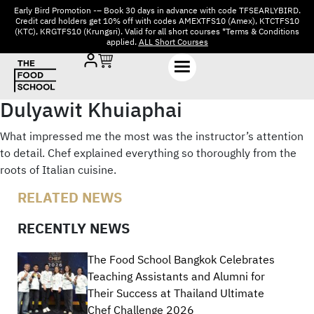
Early Bird Promotion -– Book 30 days in advance with code TFSEARLYBIRD.
Credit card holders get 10% off with codes AMEXTFS10 (Amex), KTCTFS10
(KTC), KRGTFS10 (Krungsri). Valid for all short courses *Terms & Conditions
applied.
ALL Short Courses
Dulyawit Khuiaphai
What impressed me the most was the instructor’s attention
to detail. Chef explained everything so thoroughly from the
roots of Italian cuisine.
RELATED NEWS
RECENTLY NEWS
The Food School Bangkok Celebrates
Teaching Assistants and Alumni for
Their Success at Thailand Ultimate
Chef Challenge 2026